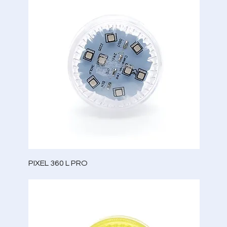
PIXEL 360 L PRO