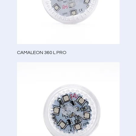
CAMALEON 360 L PRO