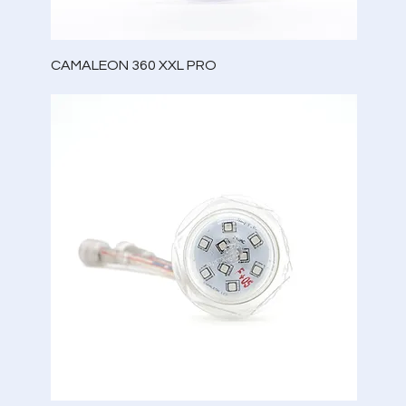
CAMALEON 360 XXL PRO