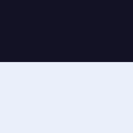
Saber más