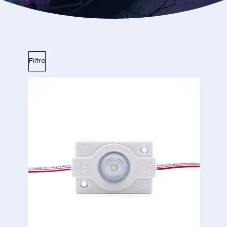
Filtro