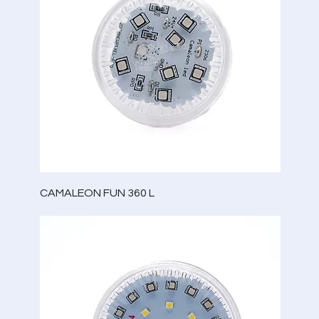
CAMALEON FUN 360 L