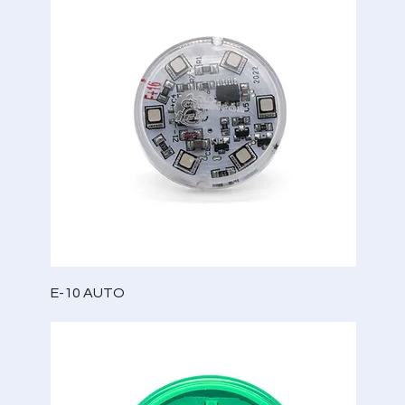
E-10 AUTO