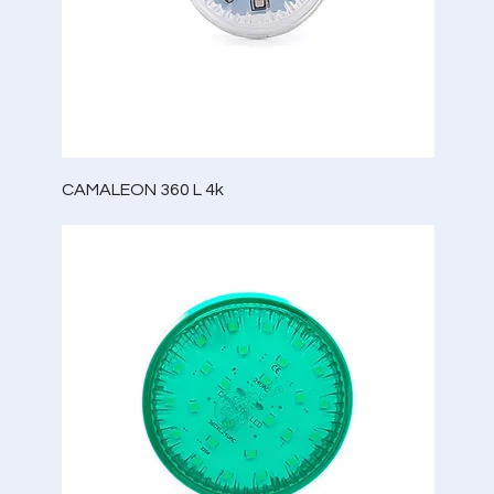
CAMALEON 360 L 4k