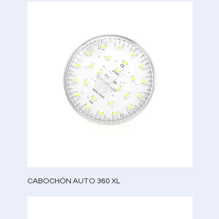
CABOCHÓN AUTO 360 XL