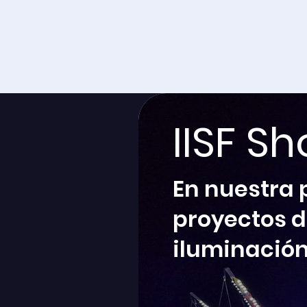
IISF S
En nuestra 
proyectos 
iluminación