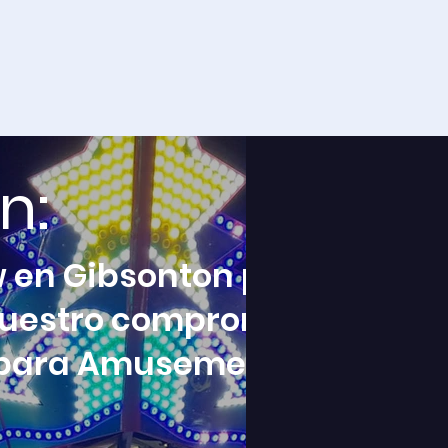
n:
ow en Gibsonton presentand
uestro compromiso con la 
s para Amusement Rides.