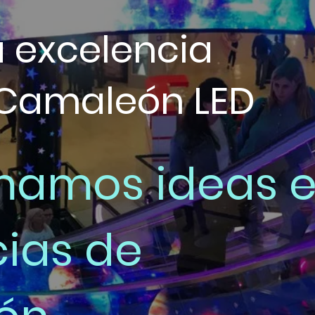
a excelencia
Camaleón LED
mamos ideas 
cias de