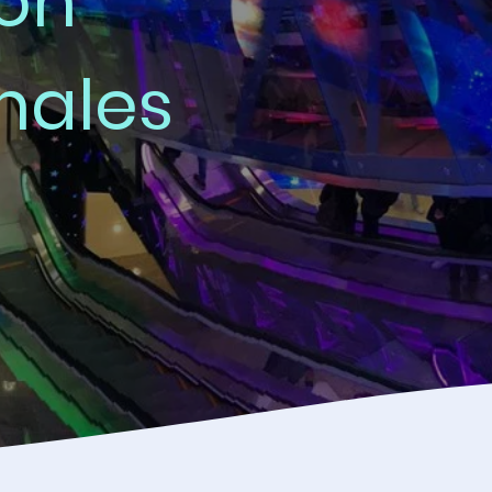
ión
nales