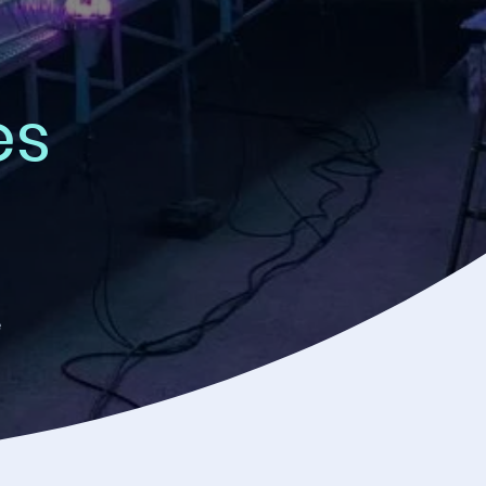
es
g
e