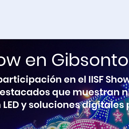
how en Gibsonto
participación en el IISF Sh
destacados que muestran n
 LED y soluciones digitale