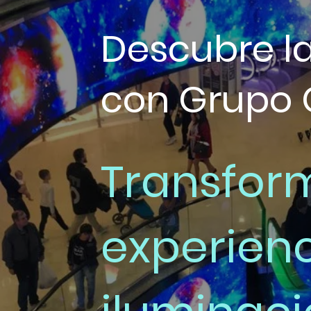
Descubre l
con Grupo 
Transfor
experien