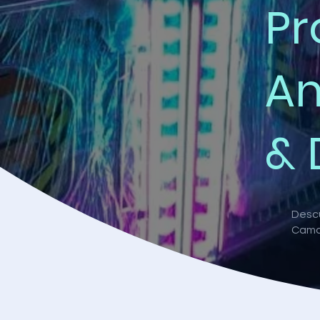
Pr
Am
& 
Descu
Camal