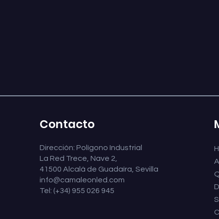
Contacto
Dirección: Polígono Industrial
La Red Trece, Nave 2,
A
41500 Alcalá de Guadaíra, Sevilla
Q
info@camaleonled.com
D
Tel: (+34) 955 026 945
S
C