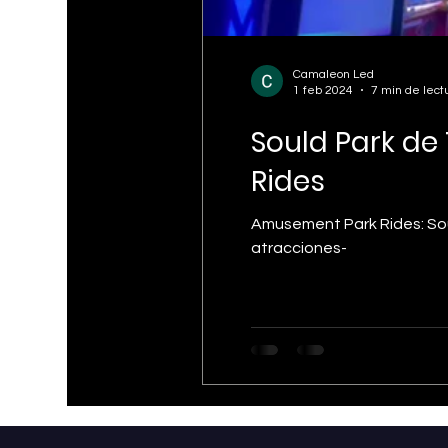
Camaleon Led
1 feb 2024
7 min de lect
Sould Park de
Rides
Amusement Park Rides: Sou
atracciones-