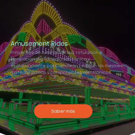
Amusement Rides
Proyectos de iluminación led, rotulación e
iluminación digital realizados única y
exclusivamente por Camaleón Led con las mejores
materias primas y componentes electrónicos.
Saber más