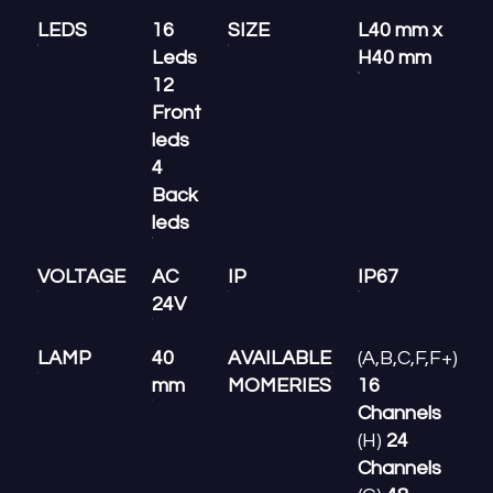
LEDS
16
SIZE
L40 mm x
Leds
H40 mm
12
Front
leds
4
Back
leds
VOLTAGE
AC
IP
IP67
24V
LAMP
40
AVAILABLE
(A,B,C,F,F+)
mm
MOMERIES
16
Channels
(H)
24
Channels