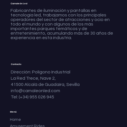
Camaleón Led
Fabricantes de iluminación y pantallas en
tecnología led, trabajamos con los principales
operadores del sector de atracciones y ocio en
todo el mundo y con algunos de los más
importantes parques temáticos y de
entretenimiento, acumulando más de 30 años de
experiencia en esta industria.
Contacto
Dirección: Polígono Industrial
La Red Trece, Nave 2,
41500 Alcalá de Guadaíra, Sevilla
info@camaleonled.com
Tel: (+34) 955 026 945
Menú
Home
Amusement Rides