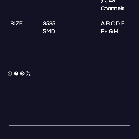
(G)
48
Channels
SIZE
3535
A B C D F
SMD
F+ G H