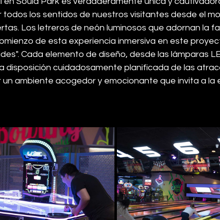
al en Sould Park es verdaderamente única y cautivador
ar todos los sentidos de nuestros visitantes desde el 
rtas. Los letreros de neón luminosos que adornan la f
comienzo de esta experiencia inmersiva en este proyec
des"
. Cada elemento de diseño, desde las lámparas L
a disposición cuidadosamente planificada de las atracc
 un ambiente acogedor y emocionante que invita a la ex