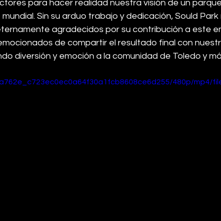
ctores para hacer realidad nuestra visión de un parque
 mundial. Sin su arduo trabajo y dedicación, Sould Park 
eternamente agradecidos por su contribución a este 
mocionados de compartir el resultado final con nuestro
ndo diversión y emoción a la comunidad de Toledo y más
o/ba762e_c723ec0ec0a64f30a1fcb8608ce6d255/480p/mp4/fil