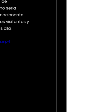
 de 
no sería 
emocionante 
s visitantes y 
 allá.
e.mp4