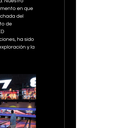
a. Nuestro 
momento en que 
achada del 
to de 
ED 
iones, ha sido 
ploración y la 