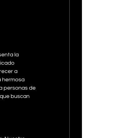
enta la 
icado 
recer a 
la hermosa 
ra personas de 
 que buscan 