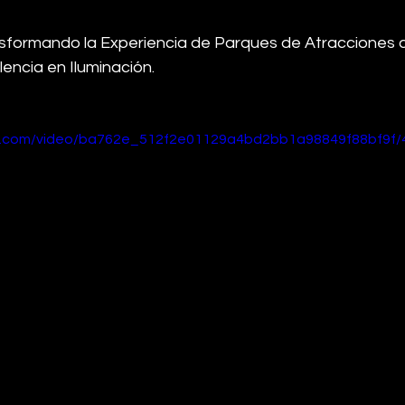
formando la Experiencia de Parques de Atracciones a 
lencia en Iluminación.
tic.com/video/ba762e_512f2e01129a4bd2bb1a98849f88bf9f/