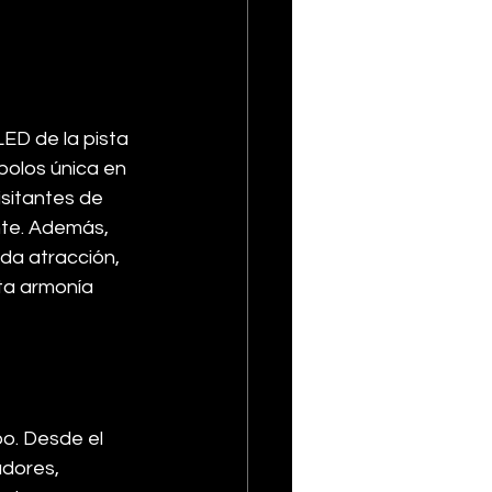
ED de la pista 
bolos única en 
sitantes de 
nte. Además, 
da atracción, 
ta armonía 
o. Desde el 
dores, 