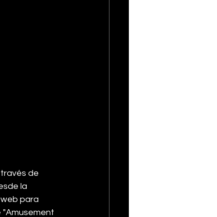
 través de 
esde la 
o web para 
de "Amusement 