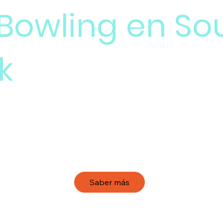
Bowling en So
k
specialmente la pantalla LED de la pista de bowling, 
ombinación de tecnología LED de vanguardia y entret
tra experiencia en el montaje integral del proyecto gar
to óptimo de cada componente, asegurando una expe
ontratiempos.
Saber más