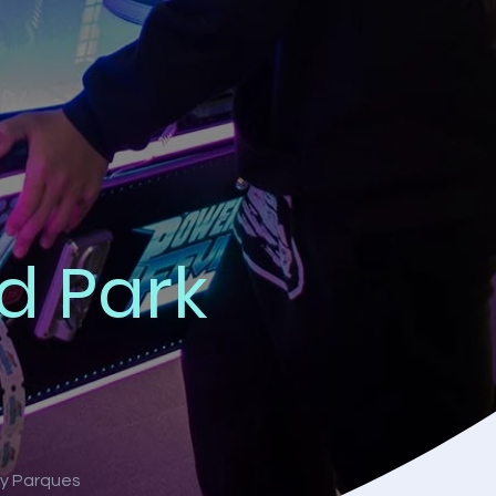
d Park
 y Parques