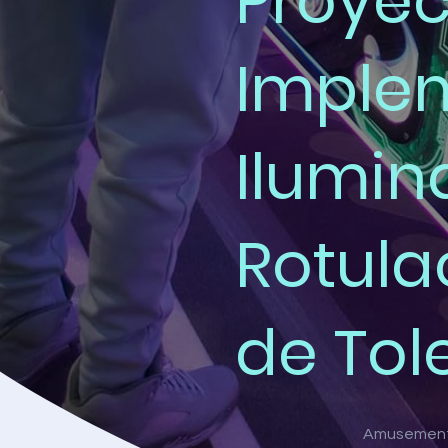
Proyec
Imple
Ilumin
Rotula
de Tol
Amusement 