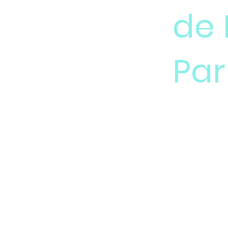
de 
Par
Destacamos e
innovadora c
clásico. Nues
funcionamien
usuario sin c