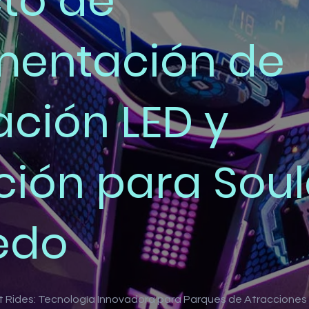
to de
mentación de
ación LED y
ción para Soul
edo
Rides: Tecnología Innovadora para Parques de Atracciones