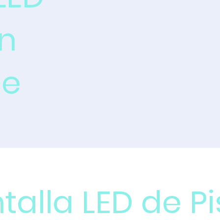
n
de
talla LED de Pi